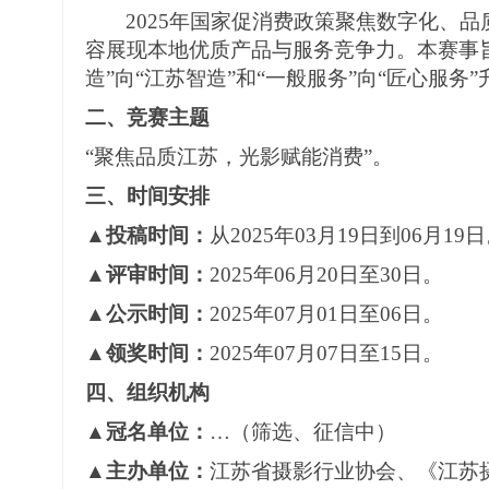
2025年国家促消费政策聚焦数字化、
容展现本地优质产品与服务竞争力。本赛事
造”向“江苏智造”
和
“一般服务”向“匠心服务”
二、竞赛主题
“聚焦品质江苏，光影赋能消费”
。
三、时间安排
▲
投稿时间
：
从
2025年
0
3月
19
日
到
06
月
19
日
▲
评审时间
：
2025年
06
月
2
0日
至
30日
。
▲公示
时间
：
2025年
07
月
01日
至
06日
。
▲
领奖时间
：
2025年
07
月
07日
至
15日
。
四、组织机构
▲冠名单位：
…
（筛选、征信中）
▲主办单位：
江苏省摄影行业协会
、《江苏