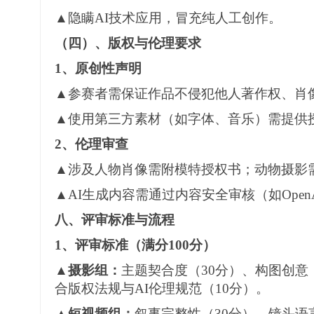
▲隐瞒AI技术应用，冒充纯人工创作。
（四）
、版权与伦理要求
1、
原创性声明
▲参赛者需保证作品不侵犯他人著作权、肖
▲使用第三方素材（如字体、音乐）需提供
2、
伦理审查
▲涉及人物肖像需附模特授权书；动物摄影
▲AI生成内容需通过内容安全审核（如Ope
八
、评
审
标准与流程
1、
评审标准（满分
100分）
▲摄影组
：
主题契合度（
30分）、构图创意
合版权法规与
AI伦理规范（
1
0分）
。
▲短视频组
：
叙事完整性（
30分）、镜头语