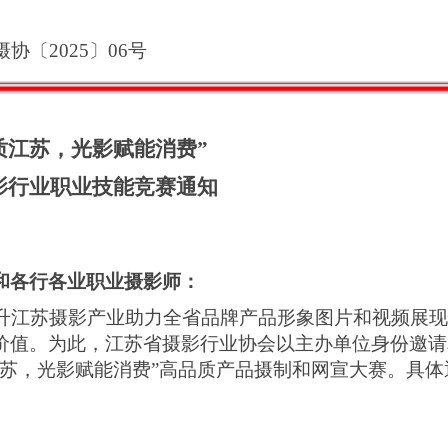
摄协〔
2025〕0
6
号
质江苏，光影赋能消费
”
影行业职业技能竞赛
通知
和各行各业职业
摄影
师
：
提升江苏摄影产业助力全省品牌产品形象图片和视频展
价值。
为此，
江苏省摄影行业协会
以主办单位身份邀请
江苏，光影赋能消费”高品质产品摄制
和网宣
大赛。具体