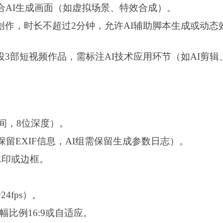
合AI生成画面（如虚拟场景、特效合成）。
创作，时长不超过
2分钟，允许AI辅助脚本生成或动态
投
3部
短视频
作品，需标注
AI技术应用环节（如AI剪辑
空间，8位深度）。
需保留EXIF信息，AI组需保留生成参数日志）。
水印或边框。
4fps）。
，画幅比例16:9或自适应。