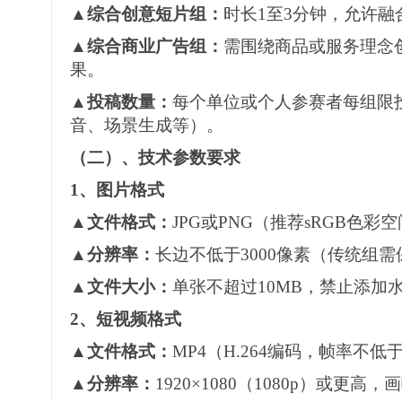
▲
综合
创意短片组：
时长
1
至
3分钟，允许融
▲
综合
商业广告组：
需围绕商品或服务理念
果。
▲投稿数量：
每
个单位或个人
参赛者每组限
音、场景生成
等
）。
（
二
）
、技术参数要求
1、
图片格式
▲文件格式：
JPG或PNG（推荐sRGB色彩
▲分辨率：
长边不低于
3000像素（传统组
▲文件大小：
单张不超过
10MB，禁止添加
2、
短视频格式
▲文件格式：
MP4（H.264编码，帧率不低于2
▲分辨率：
1920×1080（1080p）或更高