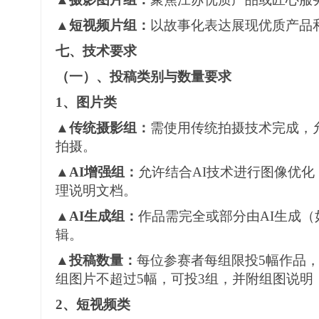
▲短视频
片
组：
以故事化表达展现优质产品
七
、
技术要求
（
一
）
、投稿类别与数量要求
1、
图片类
▲传统摄影组：
需使用传统拍摄技术完成，
拍摄。
▲AI增强组：
允许结合
AI技术进行图像优
理说明文档。
▲AI生成组：
作品需完全或部分由
AI生成
辑。
▲投稿数量：
每位参赛者每组限投
5
幅
作品
组图片不超过
5
幅，可投
3组，并附组图说明
2、
短视频类