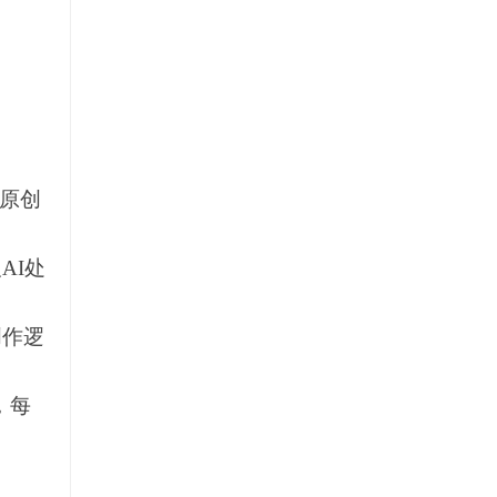
原创
AI处
创作逻
，每