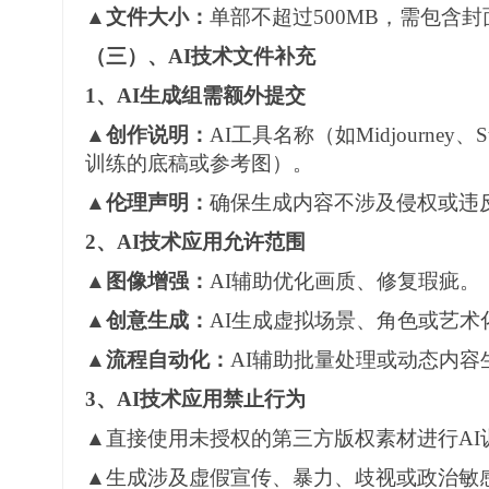
▲文件大小：
单部不超过
500MB，需包含
（三）
、
AI技术文件补充
1、
AI生成组需额外提交
▲创作说明：
AI工具名称（如Midjourney、S
训练的底稿或参考图）。
▲伦理声明：
确保生成内容不涉及侵权或违
2、
AI技术应用允许范围
▲图像增强：
AI辅助优化画质、修复瑕疵。
▲创意生成：
AI生成虚拟场景、角色或艺术
▲流程自动化：
AI辅助批量处理或动态内
3、
AI技术应用禁止行为
▲直接使用未授权的第三方版权素材进行AI
▲生成涉及虚假宣传、暴力、歧视或政治敏