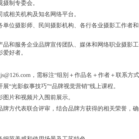
视摄制专委会。
司或相关机构及知名网络平台。
务单位摄影师、民间摄影机构
、
各行各业摄影工作者和
产品和服务
企业品牌宣传团队
、媒体和
网络
职业
摄影工
影爱好者。
sxljs@126.com，需标注“组别＋作品名＋作者＋联系方式
开展
“光影叙事技巧”“品牌视觉营销”线上课程。
影
图片和视频片
入围
前展示
。
品牌方代表联合评审，结合
品牌方获得的相关荣誉，
确
务
细节美感
和
使用场景及工艺特色。