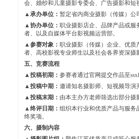
会、婚纱和儿童摄影专委会、广告摄影和短
▲承办单位：
暂定省内商业摄影（传媒）公
▲协办单位：
职业
摄影
店企、品牌产品或服
者、以及自媒体平台
影视频运营
部。
▲参赛对象：
职业
摄影
（传媒）企业
、优质
者
、高校影视专业师生
以及社会各界资深摄
五、竞赛流程
▲
投稿初期
：
参赛者通过官网提交作品至
s
▲
投稿中期
：
邀请知名摄影师、短视频导演
▲
投稿末期
：
由
本主办方老师
筛选出
部分
摄
▲
终评日期
：
组织本行业和优质产品与服务
终奖项。
六
、摄制内容
▲摄影
图片
组：
聚焦江苏优质产品
或匠心服