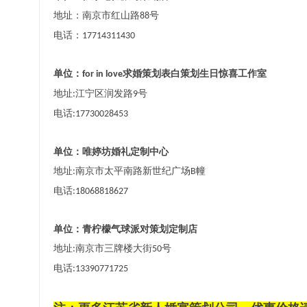
地址：南京市红山路
号
88
电话：
17714311430
单位：
求婚策划表白策划生日惊喜工作室
for in love
地址
江宁区润发路
号
:
9
电话
:17730028453
单位：唯婷坊婚礼定制中心
地址
南京市太平南路新世纪广场
幢
:
B
电话
:18068818627
单位：青柠檬气球派对策划定制店
地址
南京市三牌楼大街
号
:
50
电话
:13390771725