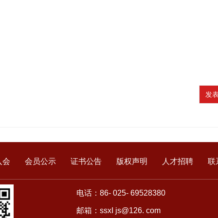
发
入会
会员公示
证书公告
版权声明
人才招聘
联
电话：86- 025- 69528380
邮箱：ssxI js@126. com